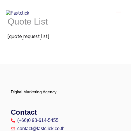
Skip
Mai
to
Men
Quote List
content
[quote_request_list]
Digital Marketing Agency
Contact
(+66)0 93-614-5455
contact@fastclick.co.th