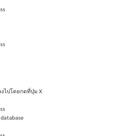
ลงไปโดยกดที่ปุ่ม X
บ database